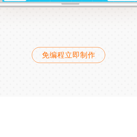
免编程立即制作