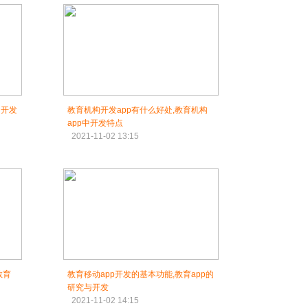
的开发
教育机构开发app有什么好处,教育机构
app中开发特点
2021-11-02 13:15
教育
教育移动app开发的基本功能,教育app的
研究与开发
2021-11-02 14:15