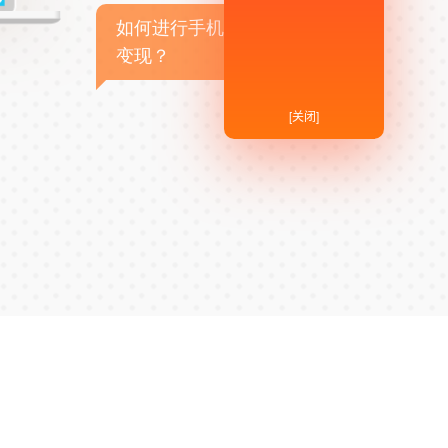
如何进行手机APP商业
变现？
[关闭]