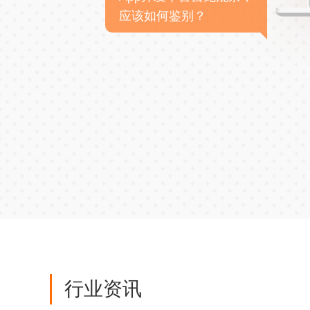
应该如何鉴别？
行业资讯