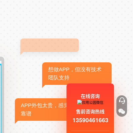
想做APP，但没有技术
团队支持
在线咨询
APP外包太贵，感觉不
售前咨询热线
靠谱
13590461663