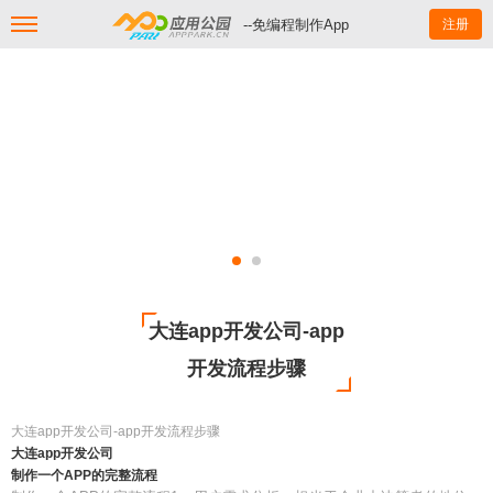
--免编程制作App
注册
大连app开发公司-app
开发流程步骤
大连app开发公司-app开发流程步骤
大连app开发公司
制作一个APP的完整流程