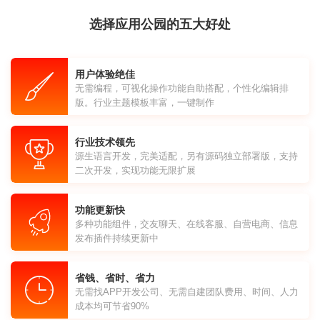
选择应用公园的五大好处
用户体验绝佳
无需编程，可视化操作功能自助搭配，个性化编辑排
版。行业主题模板丰富，一键制作
行业技术领先
源生语言开发，完美适配，另有源码独立部署版，支持
二次开发，实现功能无限扩展
功能更新快
多种功能组件，交友聊天、在线客服、自营电商、信息
发布插件持续更新中
省钱、省时、省力
无需找APP开发公司、无需自建团队费用、时间、人力
成本均可节省90%