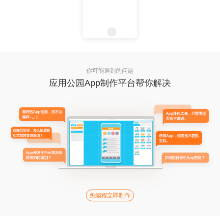
你可能遇到的问题
应用公园App制作平台帮你解决
免编程立即制作