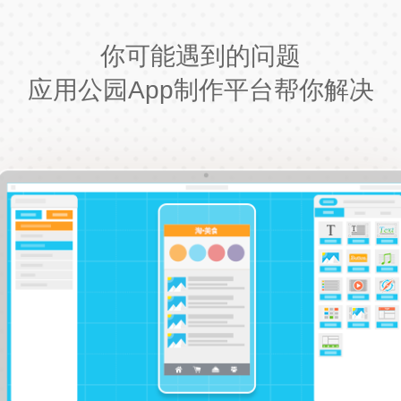
你可能遇到的问题
应用公园App制作平台帮你解决