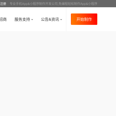
注册
专业手机App&小程序制作开发公司,免编程轻松制作App&小程序
招商
服务支持
公告&资讯
开始制作