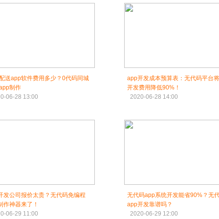
配送app软件费用多少？0代码同城
app开发成本预算表：无代码平台将
app制作
开发费用降低90%！
0-06-28 13:00
2020-06-28 14:00
p开发公司报价太贵？无代码免编程
无代码app系统开发能省90%？无
p制作神器来了！
app开发靠谱吗？
0-06-29 11:00
2020-06-29 12:00