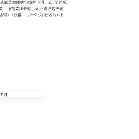
从而导致团购业绩的下滑。2、团购配
重要，还需要团长端、企业管理端等辅
铺）+社群”；另一种为“社区店+社