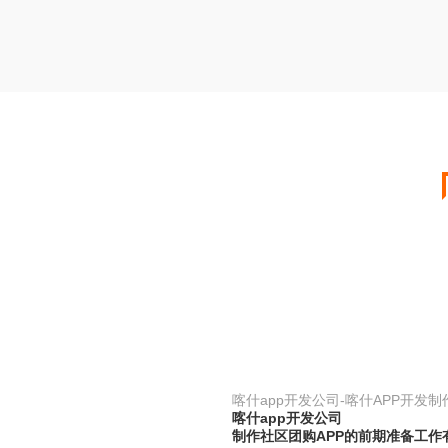
喀什app开发公司-喀什APP开发
喀什app开发公司
制作社区团购APP的前期准备工作