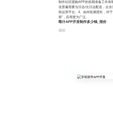
制作社区团购APP的前期准备工作
送普遍需要当日达/次日达配送，企
助运营平台。4、如何拓展团长，对于
群”，应用更为广泛。
喀什APP开发制作多少钱_报价
报价