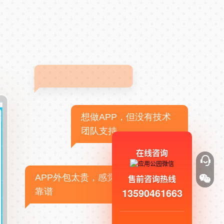
想做APP，但没有技术
团队支持
在线咨询
APP外包太贵，感觉不
售前咨询热线
13590461663
靠谱