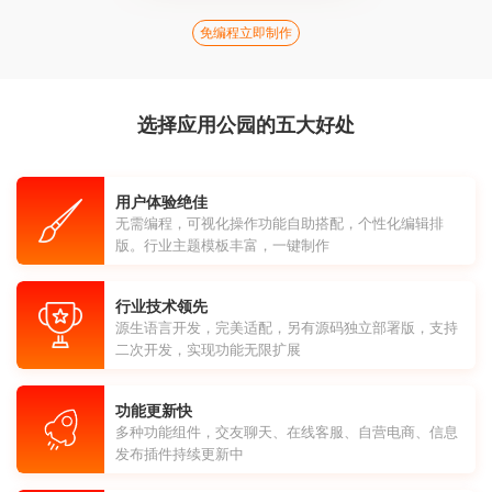
免编程立即制作
选择应用公园的五大好处
用户体验绝佳
无需编程，可视化操作功能自助搭配，个性化编辑排
版。行业主题模板丰富，一键制作
行业技术领先
源生语言开发，完美适配，另有源码独立部署版，支持
二次开发，实现功能无限扩展
功能更新快
多种功能组件，交友聊天、在线客服、自营电商、信息
发布插件持续更新中