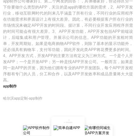
app制作公司哪家好1、第二个网友的回答：，具体哪家好，你还得区分一
下你要做什么类型的APP，关注的是app的哪些方面的需求，2、APP开发
行业，移动互联网时代的到来几乎涵盖了所有行业，不同行业的应用程序
在功能需求和界面设计上有很大差异。因此，有必要根据客户所在行业的
市场情况来确定APP开发的时间段。据计算，不同行业开发应用程序所需
的时间可能会有很大差异。3、APP开发功能，APP开发包括APP前端设
计，后端集成和用户管理。并展示公司的信息。APP功能的开发相对简
单，开发周期短。如果是电商购物APP软件，则除了基本的显示功能外，
还必须具有购物车，支付等功能，因此开发此类APP将花费更多的时间。
4、APP开发方式，开发APP的主要方法有定义为三种方式。一个是个人开
发APP；一个是开发APP；另一种是找APP开发公司。一般而言，如果是
同一款APP的开发，因为他们拥有专业的APP开发团队，每个APP开发程
序都有专门的人员，分工和合作，以及APP开发效率和成品质量将大大提
高。
app制作
哈尔滨app定制-app制作