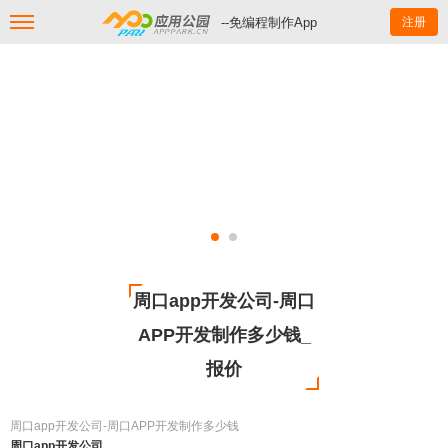
--免编程制作App
注册
周口app开发公司-周口
APP开发制作多少钱_
报价
周口app开发公司-周口APP开发制作多少钱
周口app开发公司