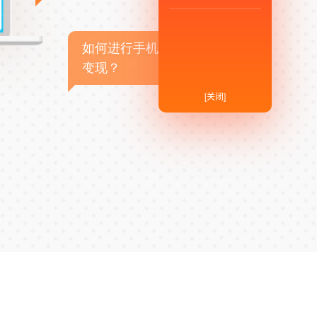
如何进行手机APP商业
变现？
[关闭]