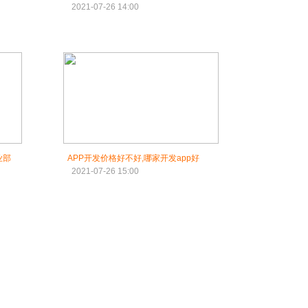
2021-07-26 14:00
业部
APP开发价格好不好,哪家开发app好
2021-07-26 15:00