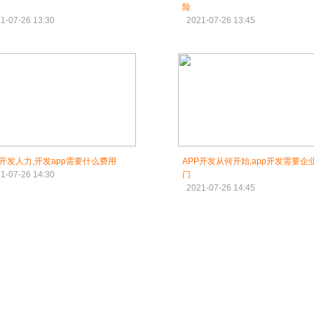
险
1-07-26 13:30
2021-07-26 13:45
P开发人力,开发app需要什么费用
APP开发从何开始,app开发需要企
1-07-26 14:30
门
2021-07-26 14:45