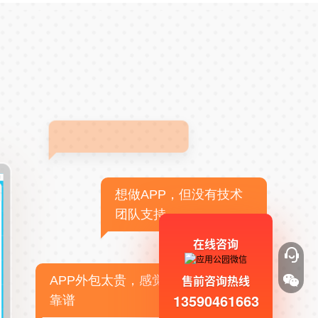
想做APP，但没有技术
团队支持
在线咨询
售前咨询热线
APP外包太贵，感觉不
13590461663
靠谱