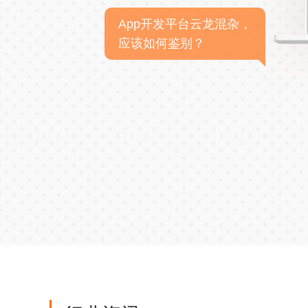
App开发平台云龙混杂，
应该如何鉴别？