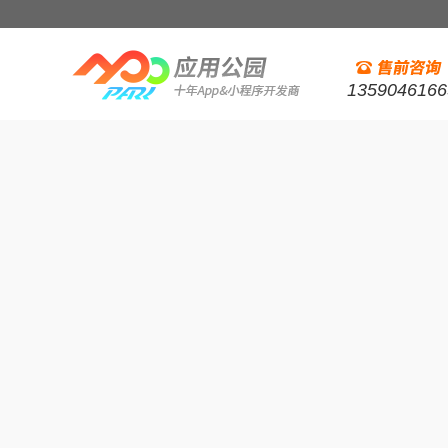
1359046166