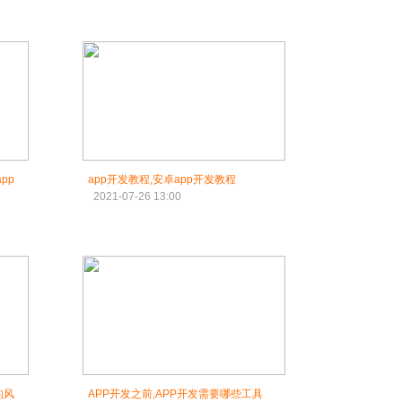
pp
app开发教程,安卓app开发教程
2021-07-26 13:00
的风
APP开发之前,APP开发需要哪些工具