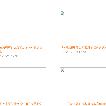
P应用有有什么优势,开发app的流程
APP应用用什么开发,开发国外外卖a
些
2021-07-26 12:45
1-07-26 12:30
P开发主要学什么,学app开发需要学
APP开发主要的技术,开发教育app