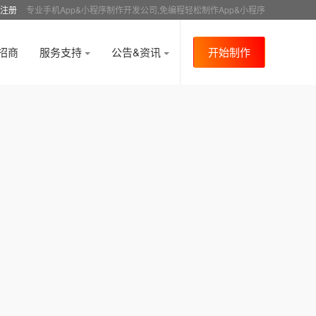
注册
专业手机App&小程序制作开发公司,免编程轻松制作App&小程序
招商
服务支持
公告&资讯
开始制作