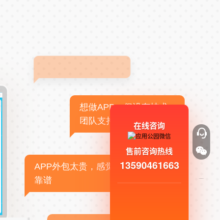
想做APP，但没有技术
团队支持
在线咨询
售前咨询热线
13590461663
APP外包太贵，感觉不
靠谱