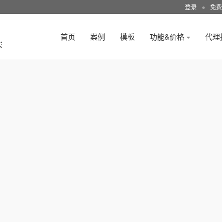
登录
●
免费
首页
案例
模板
功能&价格
代理
3