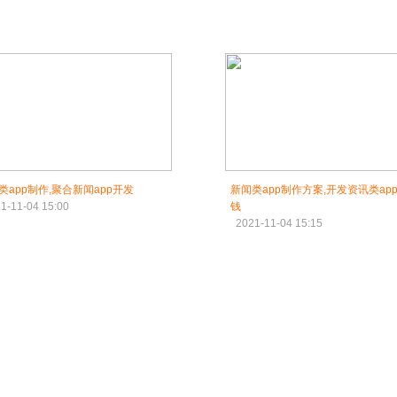
类app制作,聚合新闻app开发
新闻类app制作方案,开发资讯类ap
1-11-04 15:00
钱
2021-11-04 15:15