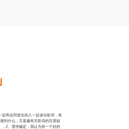
一起和志同道合的人一起谈论歌词，有
有搜到什么，又逛遍有关歌词的百度贴
员），2、需求确定，我认为有一个好的