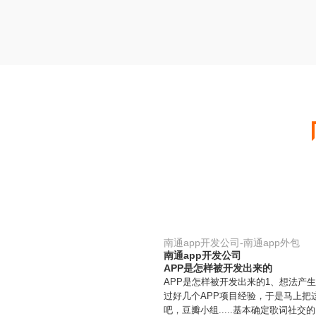
南通app开发公司-南通app外包
南通app开发公司
APP是怎样被开发出来的
APP是怎样被开发出来的1、想法
过好几个APP项目经验，于是马上把
吧，豆瓣小组.....基本确定歌词