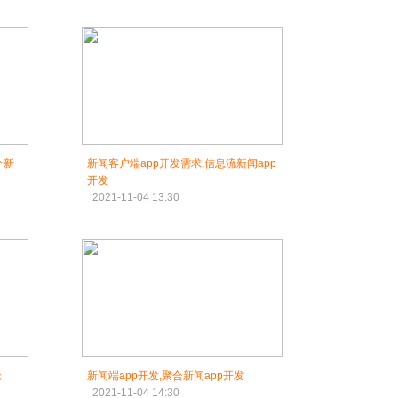
个新
新闻客户端app开发需求,信息流新闻app
开发
2021-11-04 13:30
能
新闻端app开发,聚合新闻app开发
2021-11-04 14:30