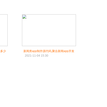
p多少
新闻类app制作源代码,聚合新闻app开发
2021-11-04 15:30