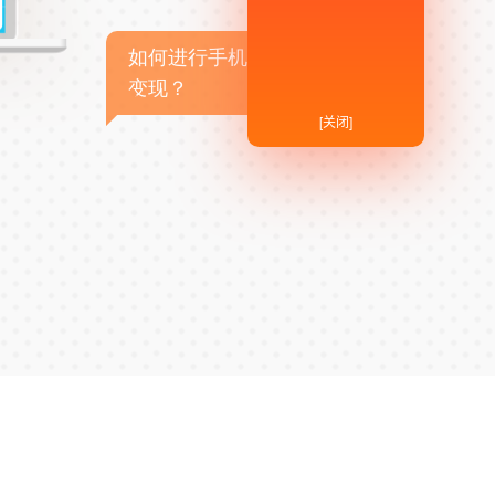
如何进行手机APP商业
变现？
[关闭]