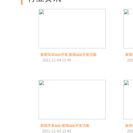
新闻安卓app开发,新闻app开发功能
新闻
2021-11-04 12:45
202
新闻开发app,新闻app开发功能
新闻
2021-11-04 13:45
202