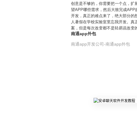
创意是不够的，你需要把一个点，扩
望APP哪些需求，然后大致完成AP
开发，真正的难点来了，绝大部分的
人暑假在学校实验室里忘我开发。真
案，但是每次改变都不是轻易说改变
南通app外包
南通app开发公司-南通app外包