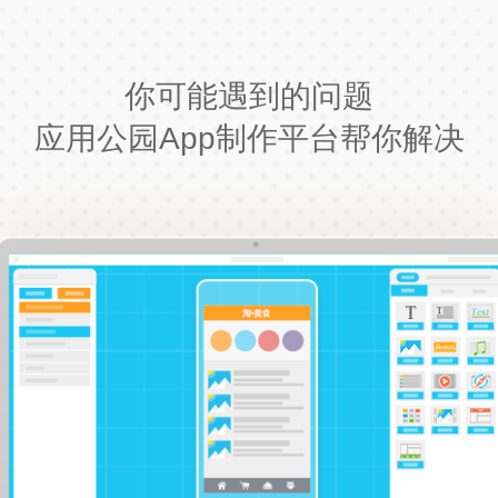
你可能遇到的问题
应用公园App制作平台帮你解决