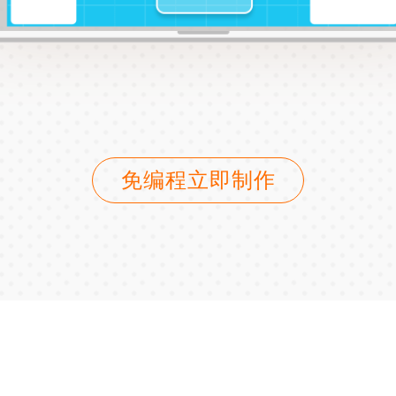
免编程立即制作