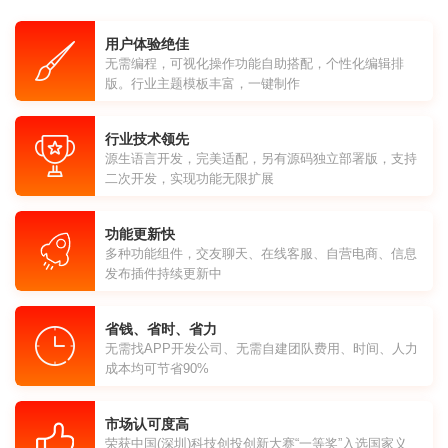
用户体验绝佳
无需编程，可视化操作功能自助搭配，个性化编辑排
版。行业主题模板丰富，一键制作
行业技术领先
源生语言开发，完美适配，另有源码独立部署版，支持
二次开发，实现功能无限扩展
功能更新快
多种功能组件，交友聊天、在线客服、自营电商、信息
发布插件持续更新中
省钱、省时、省力
无需找APP开发公司、无需自建团队费用、时间、人力
成本均可节省90%
市场认可度高
荣获中国(深圳)科技创投创新大赛“一等奖”入选国家义