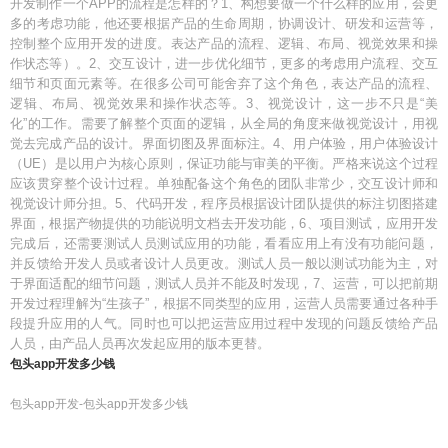
开发制作一个APP的流程是怎样的？1、构想要做一个什么样的应用，会更
多的考虑功能，他还要根据产品的生命周期，协调设计、研发和运营等，
控制整个应用开发的进度。表达产品的流程、逻辑、布局、视觉效果和操
作状态等）。2、交互设计，进一步优化细节，更多的考虑用户流程、交互
细节和页面元素等。在很多公司可能舍弃了这个角色，表达产品的流程、
逻辑、布局、视觉效果和操作状态等。3、视觉设计，这一步不只是“美
化”的工作。需要了解整个页面的逻辑，从全局的角度来做视觉设计，用视
觉去完成产品的设计。界面切图及界面标注。4、用户体验，用户体验设计
（UE）是以用户为核心原则，保证功能与审美的平衡。严格来说这个过程
应该贯穿整个设计过程。单独配备这个角色的团队非常少，交互设计师和
视觉设计师分担。5、代码开发，程序员根据设计团队提供的标注切图搭建
界面，根据产物提供的功能说明文档去开发功能，6、项目测试，应用开发
完成后，还需要测试人员测试应用的功能，看看应用上有没有功能问题，
并反馈给开发人员或者设计人员更改。测试人员一般以测试功能为主，对
于界面适配的细节问题，测试人员并不能及时发现，7、运营，可以把前期
开发过程理解为“生孩子”，根据不同类型的应用，运营人员需要通过各种手
段提升应用的人气。同时也可以把运营应用过程中发现的问题反馈给产品
人员，由产品人员再次发起应用的版本更替。
包头app开发多少钱
包头app开发-包头app开发多少钱