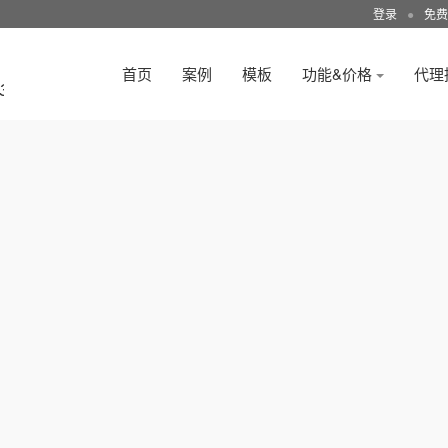
登录
●
免费
首页
案例
模板
功能&价格
代理
3