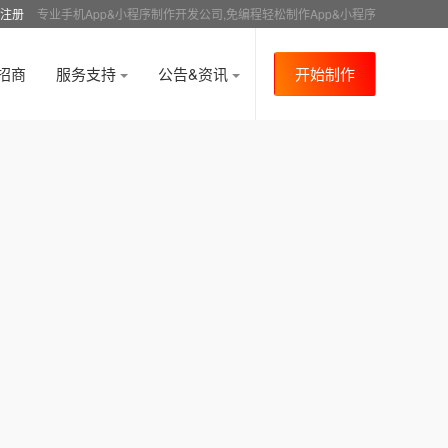
注册
专业手机App&小程序制作开发公司,免编程轻松制作App&小程序
招商
服务支持
公告&资讯
开始制作