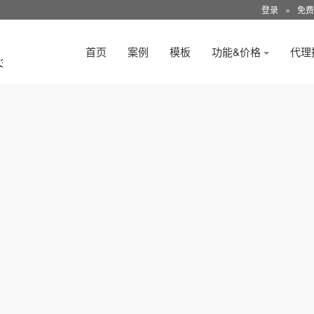
登录
●
免费
首页
案例
模板
功能&价格
代理
3