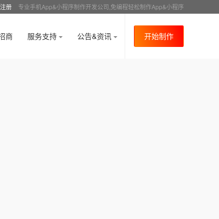
注册
专业手机App&小程序制作开发公司,免编程轻松制作App&小程序
招商
服务支持
公告&资讯
开始制作