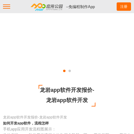
--免编程制作App
注册
龙岩app软件开发报价-
龙岩app软件开发
龙岩app软件开发报价-龙岩app软件开发
如何开发app软件，流程怎样
手机app应用开发流程图展示：