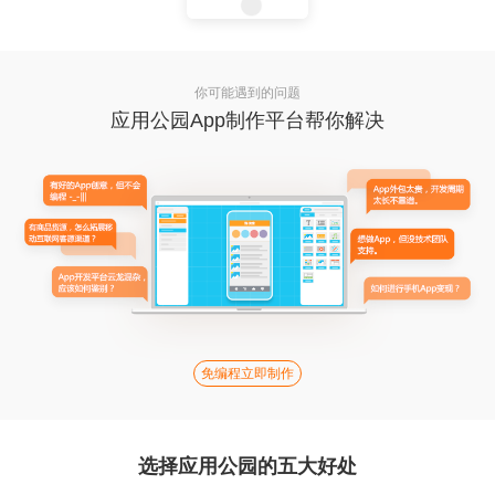
你可能遇到的问题
应用公园App制作平台帮你解决
免编程立即制作
选择应用公园的五大好处