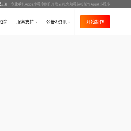
注册
专业手机App&小程序制作开发公司,免编程轻松制作App&小程序
招商
服务支持
公告&资讯
开始制作