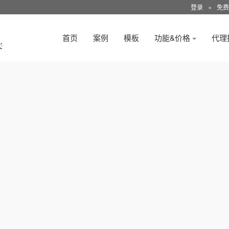
登录
●
免费
首页
案例
模板
功能&价格
代理
3