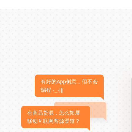
有好的App创意，但不会
编程 -_-|||
有商品货源，怎么拓展
移动互联网客源渠道？