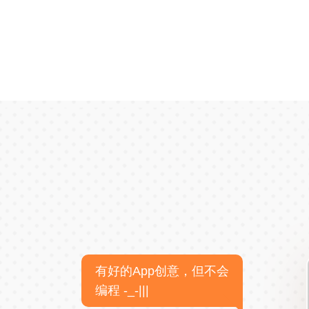
有好的App创意，但不会
编程 -_-|||