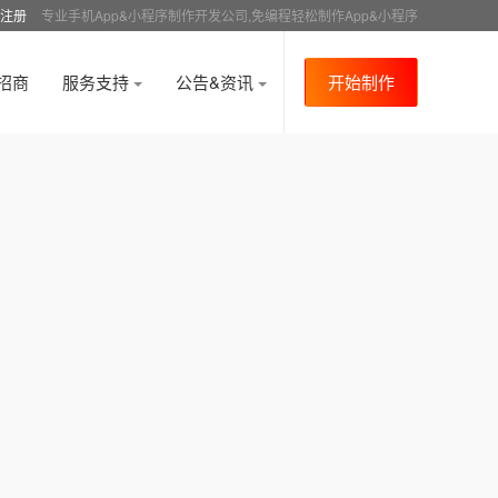
注册
专业手机App&小程序制作开发公司,免编程轻松制作App&小程序
招商
服务支持
公告&资讯
开始制作