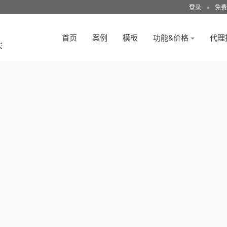
登录
●
免费
首页
案例
模板
功能&价格
代理
3