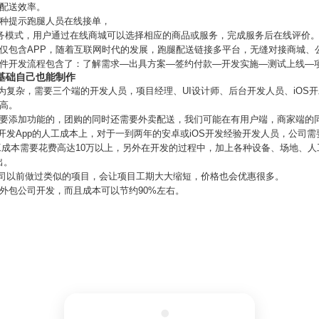
高配送效率。
多种提示跑腿人员在线接单，
服务模式，用户通过在线商城可以选择相应的商品或服务，完成服务后在线评价
仅包含APP，随着互联网时代的发展，跑腿配送链接多平台，无缝对接商城、
软件开发流程包含了：了解需求—出具方案—签约付款—开发实施—测试上线—
基础自己也能制作
较为复杂，需要三个端的开发人员，项目经理、UI设计师、后台开发人员、iOS
高。
想要添加功能的，团购的同时还需要外卖配送，我们可能在有用户端，商家端的
在开发App的人工成本上，对于一到两年的安卓或iOS开发经验开发人员，公司
工成本需要花费高达10万以上，另外在开发的过程中，加上各种设备、场地、
出。
公司以前做过类似的项目，会让项目工期大大缩短，价格也会优惠很多。
外包公司开发，而且成本可以节约90%左右。