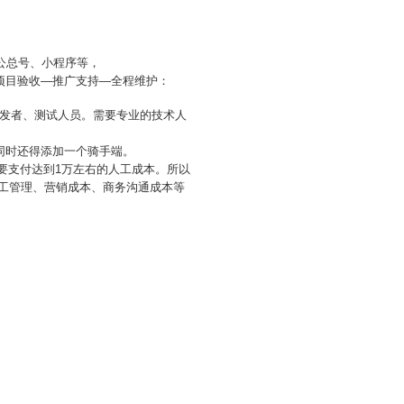
。
公总号、小程序等，
项目验收—推广支持—全程维护：
开发者、测试人员。需要专业的技术人
同时还得添加一个骑手端。
需要支付达到1万左右的人工成本。所以
人工管理、营销成本、商务沟通成本等