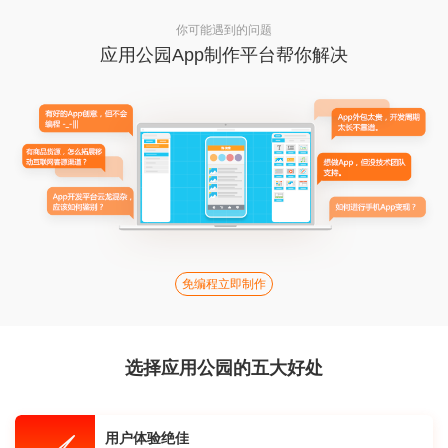
你可能遇到的问题
应用公园App制作平台帮你解决
免编程立即制作
选择应用公园的五大好处
用户体验绝佳