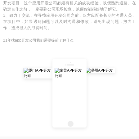
开发项目，这个应用开发公司必须有相关的成功经验，以便熟悉道路。在
确定合作之前，一定要到公司现场检查，以便你能很好地了解它。
3、致力于交流，在寻找应用开发公司之前，双方应配备长期的沟通人员，
在项目中，如果遇到问题可以及时沟通和修改，避免出现问题，努力工
作，造成很大的浪费时间。
21年找app开发公司我们需要提前了解什么