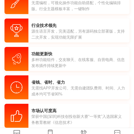
无需编程，可视化操作功能自助搭配，个性化编辑排
版。行业主题模板丰富，一键制作
行业技术领先
源生语言开发，完美适配，另有源码独立部署版，支持
二次开发，实现功能无限扩展
功能更新快
多种功能组件，交友聊天、在线客服、自营电商、信息
发布插件持续更新中
省钱、省时、省力
无需找APP开发公司、无需自建团队费用、时间、人力
成本均可节省90%
市场认可度高
荣获中国(深圳)科技创投创新大赛“一等奖”入选国家义
务教育教材《信息技术》