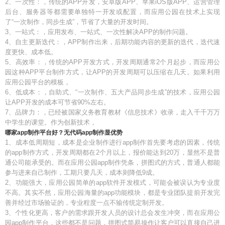
2、一次性：，传统的APP开发，安卓版APP、苹果iOS版APP、运营管理
后台、服务器等都需要单独特一开发或配置，而应用公园在技术上实现
了“一次制作，同步生成”，节省了大量的开发时间。
3、一站式：，应用发布、一站式、一次性解决APP的制作问题。
4、自主更新迭代：，APP制作出来，后期功能内容的更新的迭代，迭代速
度更快、成本低。
5、高效率：，传统的APP开发方式，开发周期通常2个月起步，而应用公
园这种APP平台制作方式，让APP的开发周期可以压缩在几天。如果利用
应用公园平台的模板，
6、低成本：，自助式、“一次制作、五大产品同步生成”的技术，应用公园
让APP开发的成本可节省90%左右。
7、品牌力：，已经被国家义务教育教材《信息技术》收录，走入千千万万
中学生的课堂。作为创新技术，
哪家app制作平台好？无代码app制作显优势
1、成本低周期短，成本是企业制作进行app制作首先要考虑的因素，传统
的app制作方式，开发周期都在2个月以上，报价能达到20万，显然不是普
通公司能承受的。而在应用公园app制作凭条，拼图式的方式，普通人都能
参与进来自己制作，工期只要几天，成本则降低9成。
2、功能强大，应用公园简单的app软件开发模式，可能会被误认为专业度
不高。其实不然，应用公园海量的app功能模块，都是专业团队提前开发完
善并经过市场验证的，专业程度一点不输传统定制开发。
3、个性化更高，客户的需求跟开发人员的设计总会发生冲突，而在应用公
园app制作平台，这些都不是问题，拼图式简易操作让客户可以直接自己进