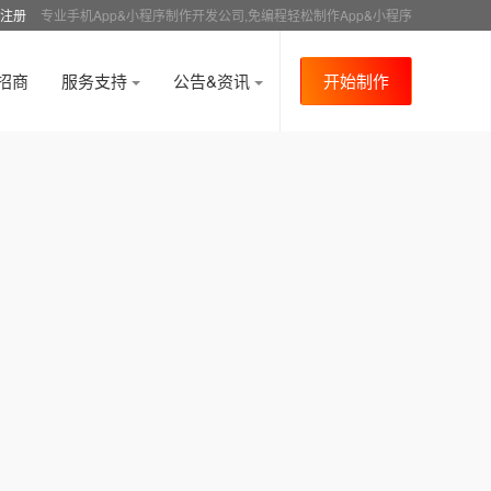
注册
专业手机App&小程序制作开发公司,免编程轻松制作App&小程序
招商
服务支持
公告&资讯
开始制作