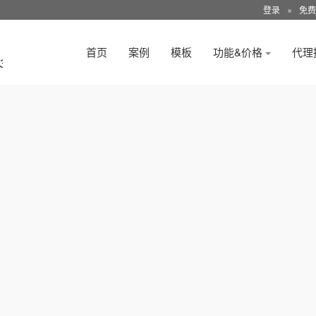
登录
●
免费
首页
案例
模板
功能&价格
代理
3