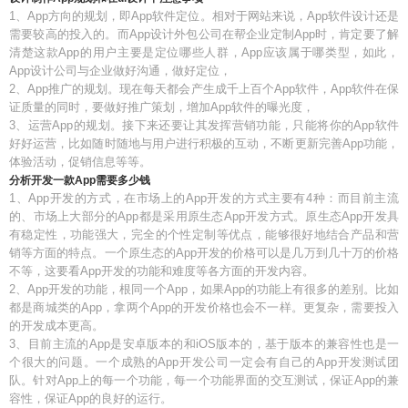
1、App方向的规划，即App软件定位。相对于网站来说，App软件设计还是
需要较高的投入的。而App设计外包公司在帮企业定制App时，肯定要了解
清楚这款App的用户主要是定位哪些人群，App应该属于哪类型，如此，
App设计公司与企业做好沟通，做好定位，
2、App推广的规划。现在每天都会产生成千上百个App软件，App软件在保
证质量的同时，要做好推广策划，增加App软件的曝光度，
3、运营App的规划。接下来还要让其发挥营销功能，只能将你的App软件
好好运营，比如随时随地与用户进行积极的互动，不断更新完善App功能，
体验活动，促销信息等等。
分析开发一款App需要多少钱
1、App开发的方式，在市场上的App开发的方式主要有4种：而目前主流
的、市场上大部分的App都是采用原生态App开发方式。原生态App开发具
有稳定性，功能强大，完全的个性定制等优点，能够很好地结合产品和营
销等方面的特点。一个原生态的App开发的价格可以是几万到几十万的价格
不等，这要看App开发的功能和难度等各方面的开发内容。
2、App开发的功能，根同一个App，如果App的功能上有很多的差别。比如
都是商城类的App，拿两个App的开发价格也会不一样。更复杂，需要投入
的开发成本更高。
3、目前主流的App是安卓版本的和iOS版本的，基于版本的兼容性也是一
个很大的问题。一个成熟的App开发公司一定会有自己的App开发测试团
队。针对App上的每一个功能，每一个功能界面的交互测试，保证App的兼
容性，保证App的良好的运行。