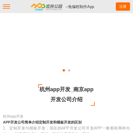
--免编程制作App
注册
杭州app开发_南京app
开发公司介绍
杭州app开发
APP开发公司简单介绍定制开发和模板开发的区别
1、定制开发与模板开发，现在的APP开发公司开发APP一般都有两种办