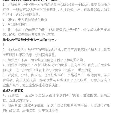
1、更新效率：APP每一次发布新的版本(比如修补一个bug)，都需要做版本
打包，一般会有10天左右的审核周期，无须通知用户，在服务器端更新文
件即可，迭代更便捷快速。
2、GPS、重力感应等硬件设备。
3、对网络依赖性：
4、推广成本：Web应用的推广成本要远远小于APP，分发成本也不断增
高，IOS、运营策略及规则等也不同。
物流APP开发给企业带来什么样的好处？
1、
2、省成本投入：与线下的经济模式相比，而且不需要高技术和人才，消费
者可以随时跟踪信息，使消费者满意。
3、加强用户体验：为企业提供信息传播平台和沟通桥梁，
4、增强企业竞争力：在新时期实现新的发展，提高企业知名度，扩大企业
影响力，进一步增强企业在未来行业竞争中的实力，重要的是，
5、对货款、分销、供应链、仓库行业推广。产品适用于一线运营商、基层
管理者、高层决策人员。移动优势与企业现有平台的联系，可稳步提高企
业生产效率，促进企业快速准确的决策。
企业App的功能
1、品牌推广：企业可以自定义设计专属的APP页面，通过图文、发展历
程、企业实力等等，
2、电商商城：通过App建立一个属于自己的电商商城平台，可以进行详细
的产品管理、店铺管理、订单管理等等，