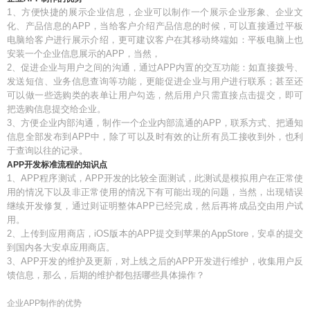
1、方便快捷的展示企业信息，企业可以制作一个展示企业形象、企业文
化、产品信息的APP，当给客户介绍产品信息的时候，可以直接通过平板
电脑给客户进行展示介绍，更可建议客户在其移动终端如：平板电脑上也
安装一个企业信息展示的APP，当然，
2、促进企业与用户之间的沟通，通过APP内置的交互功能：如直接拨号、
发送短信、业务信息查询等功能，更能促进企业与用户进行联系；甚至还
可以做一些选购类的表单让用户勾选，然后用户只需直接点击提交，即可
把选购信息提交给企业。
3、方便企业内部沟通，制作一个企业内部流通的APP，联系方式、把通知
信息全部发布到APP中，除了可以及时有效的让所有员工接收到外，也利
于查询以往的记录。
APP开发标准流程的知识点
1、APP程序测试，APP开发的比较全面测试，此测试是模拟用户在正常使
用的情况下以及非正常使用的情况下有可能出现的问题，当然，出现错误
继续开发修复，通过则证明整体APP已经完成，然后再将成品交由用户试
用。
2、上传到应用商店，iOS版本的APP提交到苹果的AppStore，安卓的提交
到国内各大安卓应用商店。
3、APP开发的维护及更新，对上线之后的APP开发进行维护，收集用户反
馈信息，那么，后期的维护都包括哪些具体操作？
企业APP制作的优势