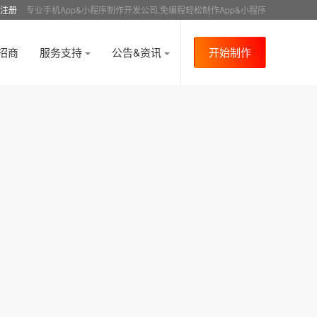
注册
专业手机App&小程序制作开发公司,免编程轻松制作App&小程序
招商
服务支持
公告&资讯
开始制作