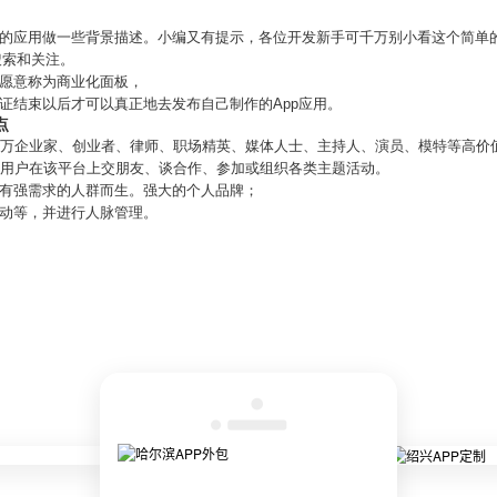
发的应用做一些背景描述。小编又有提示，各位开发新手可千万别小看这个简单
搜索和关注。
更愿意称为商业化面板，
证结束以后才可以真正地去发布自己制作的App应用。
点
数百万企业家、创业者、律师、职场精英、媒体人士、主持人、演员、模特等高价
，用户在该平台上交朋友、谈合作、参加或组织各类主题活动。
脉有强需求的人群而生。强大的个人品牌；
活动等，并进行人脉管理。