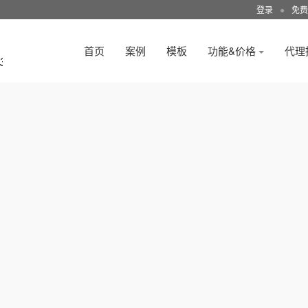
登录
●
免费
首页
案例
模板
功能&价格
代理
3