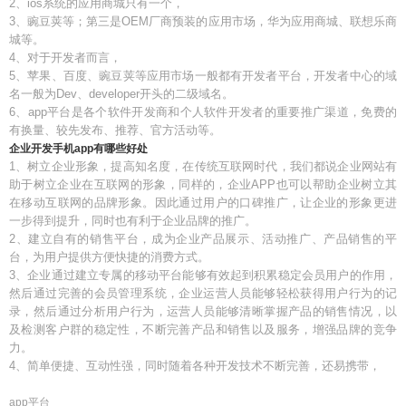
2、ios系统的应用商城只有一个，
3、豌豆荚等；第三是OEM厂商预装的应用市场，华为应用商城、联想乐商
城等。
4、对于开发者而言，
5、苹果、百度、豌豆荚等应用市场一般都有开发者平台，开发者中心的域
名一般为Dev、developer开头的二级域名。
6、app平台是各个软件开发商和个人软件开发者的重要推广渠道，免费的
有换量、较先发布、推荐、官方活动等。
企业开发手机app有哪些好处
1、树立企业形象，提高知名度，在传统互联网时代，我们都说企业网站有
助于树立企业在互联网的形象，同样的，企业APP也可以帮助企业树立其
在移动互联网的品牌形象。因此通过用户的口碑推广，让企业的形象更进
一步得到提升，同时也有利于企业品牌的推广。
2、建立自有的销售平台，成为企业产品展示、活动推广、产品销售的平
台，为用户提供方便快捷的消费方式。
3、企业通过建立专属的移动平台能够有效起到积累稳定会员用户的作用，
然后通过完善的会员管理系统，企业运营人员能够轻松获得用户行为的记
录，然后通过分析用户行为，运营人员能够清晰掌握产品的销售情况，以
及检测客户群的稳定性，不断完善产品和销售以及服务，增强品牌的竞争
力。
4、简单便捷、互动性强，同时随着各种开发技术不断完善，还易携带，
app平台