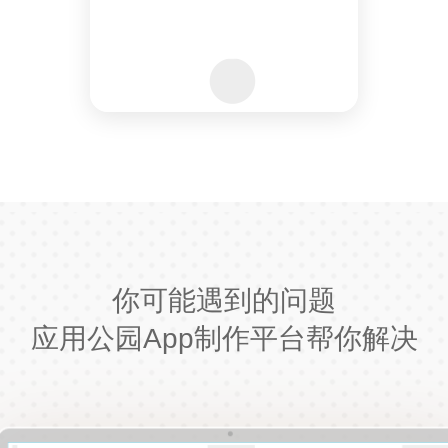
你可能遇到的问题
应用公园App制作平台帮你解决