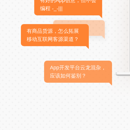
有好的App创意，但不会
编程 -_-|||
有商品货源，怎么拓展
移动互联网客源渠道？
App开发平台云龙混杂，
应该如何鉴别？