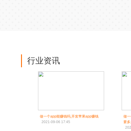
行业资讯
做一个app能赚钱吗,开发苹果app赚钱
做一
2021-09-06 17:45
要多
202