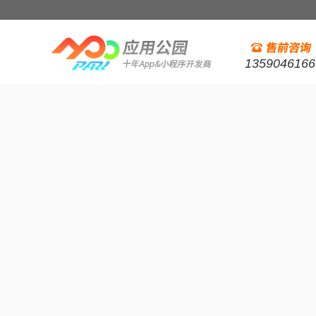
1359046166