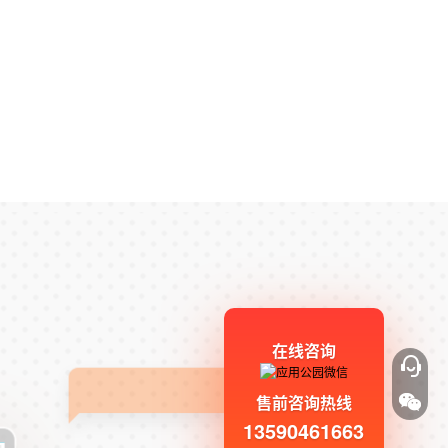
在线咨询
售前咨询热线
13590461663