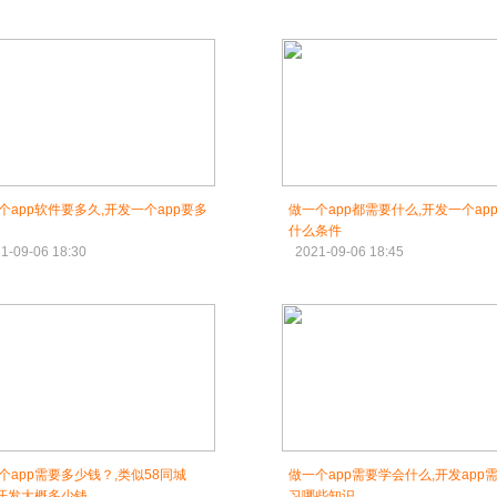
个app软件要多久,开发一个app要多
做一个app都需要什么,开发一个ap
什么条件
1-09-06 18:30
2021-09-06 18:45
个app需要多少钱？,类似58同城
做一个app需要学会什么,开发app
p开发大概多少钱
习哪些知识