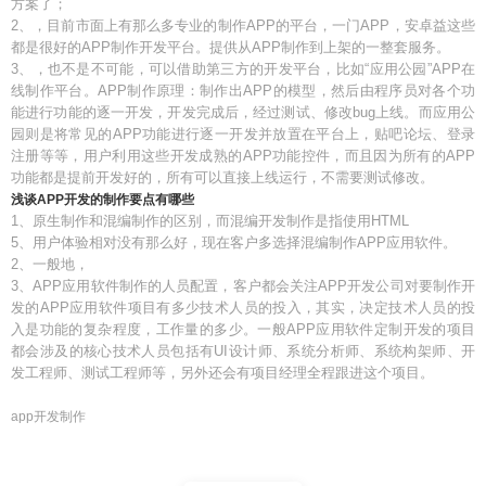
方案了；
2、，目前市面上有那么多专业的制作APP的平台，一门APP，安卓益这些
都是很好的APP制作开发平台。提供从APP制作到上架的一整套服务。
3、，也不是不可能，可以借助第三方的开发平台，比如“应用公园”APP在
线制作平台。APP制作原理：制作出APP的模型，然后由程序员对各个功
能进行功能的逐一开发，开发完成后，经过测试、修改bug上线。而应用公
园则是将常见的APP功能进行逐一开发并放置在平台上，贴吧论坛、登录
注册等等，用户利用这些开发成熟的APP功能控件，而且因为所有的APP
功能都是提前开发好的，所有可以直接上线运行，不需要测试修改。
浅谈APP开发的制作要点有哪些
1、原生制作和混编制作的区别，而混编开发制作是指使用HTML
5、用户体验相对没有那么好，现在客户多选择混编制作APP应用软件。
2、一般地，
3、APP应用软件制作的人员配置，客户都会关注APP开发公司对要制作开
发的APP应用软件项目有多少技术人员的投入，其实，决定技术人员的投
入是功能的复杂程度，工作量的多少。一般APP应用软件定制开发的项目
都会涉及的核心技术人员包括有UI设计师、系统分析师、系统构架师、开
发工程师、测试工程师等，另外还会有项目经理全程跟进这个项目。
app开发制作