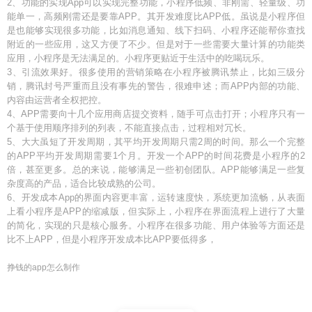
2、功能的实现App可以实现完整功能，小程序低频、非刚需、轻量级、功
能单一，高频刚需还是要靠APP。其开发难度比APP低。虽说是小程序但
是也能够实现很多功能，比如消息通知、线下扫码、小程序还能帮你查找
附近的一些应用，这又方便了不少。但是对于一些需要大量计算的功能类
应用，小程序是无法满足的。小程序更贴近于生活中的吃喝玩乐。
3、引流效果好。很多使用的营销策略在小程序被腾讯禁止，比如三级分
销，腾讯封号严重而且没有事先的警告，很难申述；而APP内部的功能、
内容由运营者全权把控。
4、APP需要向十几个应用商店提交资料，随手可点击打开；小程序只有一
个基于使用顺序排列的列表，不能直接点击，过程相对冗长。
5、大大虽短了开发周期，其平均开发周期只需2周的时间。那么一个完整
的APP平均开发周期需要1个月。开发一个APP的时间花费是小程序的2
倍，甚至更多。总的来说，能够满足一些初创团队。APP能够满足一些复
杂度高的产品，适合比较成熟的公司。
6、开发成本App的界面内容更丰富，运转速度快，系统更加流畅，从表面
上看小程序是APP的缩减版，但实际上，小程序在界面流程上进行了大量
的简化，实现的只是核心服务。小程序在很多功能、用户体验等方面还是
比不上APP，但是小程序开发成本比APP要低得多，
挣钱的app怎么制作