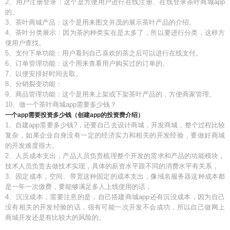
2、用户注册登录：这个是方便用户进行在线注册、在线登录茶叶商城app
的。
3、茶叶商城产品：这个是用来图文并茂的展示茶叶产品的介绍。
4、茶叶分类展示：因为茶的种类实在是太多了，所以要进行分类，这样方
便用户查找。
5、支付下单功能：用户看到自己喜欢的茶之后可以进行在线支付。
6、订单管理功能：这个用来查看用户购买过的订单的。
7、以便安排好时间去取。
8、分销裂变功能：
9、商品管理功能：这个是用来上架或下架茶叶产品的，方便商家管理。
10、做一个茶叶商城app需要多少钱？
一个app需要投资多少钱（创建app的投资费介绍）
1、自建app需要多少钱?，还要自己去设计商城，开发商城，整个过程比较
复杂，如果企业自身没有一定的经济实力和相关的开发经验，要做好商城
的开发难度很大。
2、人员成本支出，产品人员负责梳理整个开发的需求和产品的功能模块，
技术人员负责去做技术实现，具体的薪资水平跟不同的消费水平有关系，
3、固定成本，空间、带宽这种固定的成本支出，像域名服务器这种成本都
是一年一次缴费，要能够满足多人上线使用的话，
4、沉没成本，需要注意的是，自己搭建商城app还有沉没成本，因为自己
没有相关的开发经验的话，很有可能一次开发不会成功，所以自己做网上
商城开发还是有比较大的风险的。