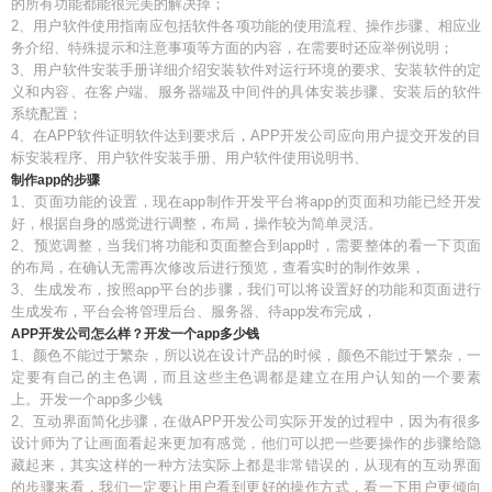
的所有功能都能很完美的解决掉；
2、用户软件使用指南应包括软件各项功能的使用流程、操作步骤、相应业
务介绍、特殊提示和注意事项等方面的内容，在需要时还应举例说明；
3、用户软件安装手册详细介绍安装软件对运行环境的要求、安装软件的定
义和内容、在客户端、服务器端及中间件的具体安装步骤、安装后的软件
系统配置；
4、在APP软件证明软件达到要求后，APP开发公司应向用户提交开发的目
标安装程序、用户软件安装手册、用户软件使用说明书、
制作app的步骤
1、页面功能的设置，现在app制作开发平台将app的页面和功能已经开发
好，根据自身的感觉进行调整，布局，操作较为简单灵活。
2、预览调整，当我们将功能和页面整合到app时，需要整体的看一下页面
的布局，在确认无需再次修改后进行预览，查看实时的制作效果，
3、生成发布，按照app平台的步骤，我们可以将设置好的功能和页面进行
生成发布，平台会将管理后台、服务器、待app发布完成，
APP开发公司怎么样？开发一个app多少钱
1、颜色不能过于繁杂，所以说在设计产品的时候，颜色不能过于繁杂，一
定要有自己的主色调，而且这些主色调都是建立在用户认知的一个要素
上。开发一个app多少钱
2、互动界面简化步骤，在做APP开发公司实际开发的过程中，因为有很多
设计师为了让画面看起来更加有感觉，他们可以把一些要操作的步骤给隐
藏起来，其实这样的一种方法实际上都是非常错误的，从现有的互动界面
的步骤来看，我们一定要让用户看到更好的操作方式，看一下用户更倾向