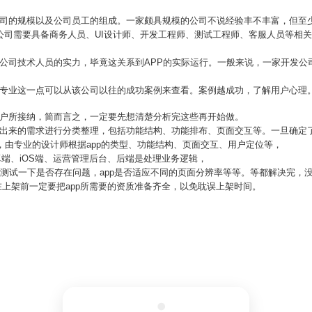
公司的规模以及公司员工的组成。一家颇具规模的公司不说经验丰不丰富，但至
公司需要具备商务人员、UI设计师、开发工程师、测试工程师、客服人员等相关
发公司技术人员的实力，毕竟这关系到APP的实际运行。一般来说，一家开发公
否专业这一点可以从该公司以往的成功案例来查看。案例越成功，了解用户心理。
用户所接纳，简而言之，一定要先想清楚分析完这些再开始做。
析出来的需求进行分类整理，包括功能结构、功能排布、页面交互等。一旦确定了
后，由专业的设计师根据app的类型、功能结构、页面交互、用户定位等，
安卓端、iOS端、运营管理后台、后端是处理业务逻辑，
，测试一下是否存在问题，app是否适应不同的页面分辨率等等。等都解决完，
格。在上架前一定要把app所需要的资质准备齐全，以免耽误上架时间。