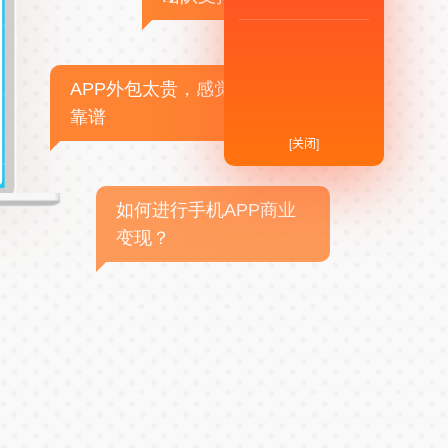
APP外包太贵，感觉不
靠谱
[关闭]
如何进行手机APP商业
变现？