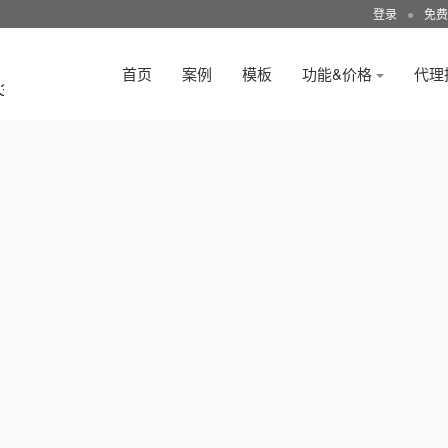
登录
●
免费
首页
案例
模板
功能&价格
代理
3