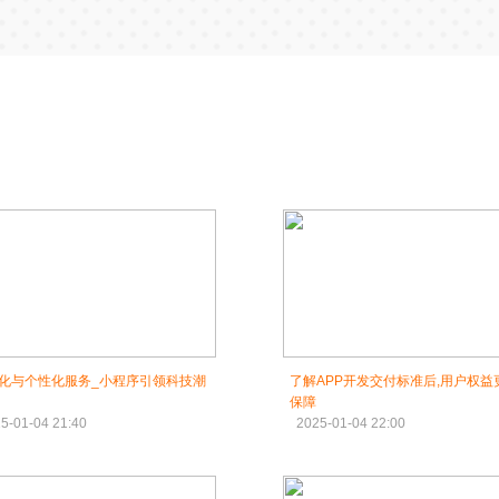
化与个性化服务_小程序引领科技潮
了解APP开发交付标准后,用户权益
保障
5-01-04 21:40
2025-01-04 22:00