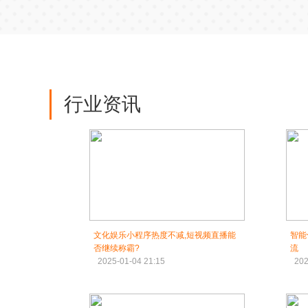
行业资讯
文化娱乐小程序热度不减,短视频直播能
智能
否继续称霸?
流
2025-01-04 21:15
202