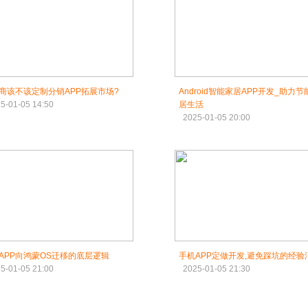
商该不该定制分销APP拓展市场?
Android智能家居APP开发_助力节
5-01-05 14:50
居生活
2025-01-05 20:00
APP向鸿蒙OS迁移的底层逻辑
手机APP定做开发,避免踩坑的经验
5-01-05 21:00
2025-01-05 21:30