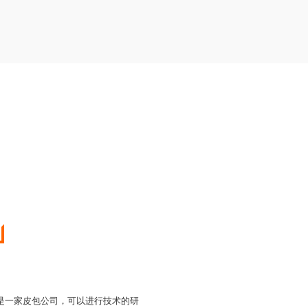
是一家皮包公司，可以进行技术的研