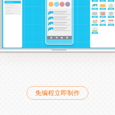
免编程立即制作