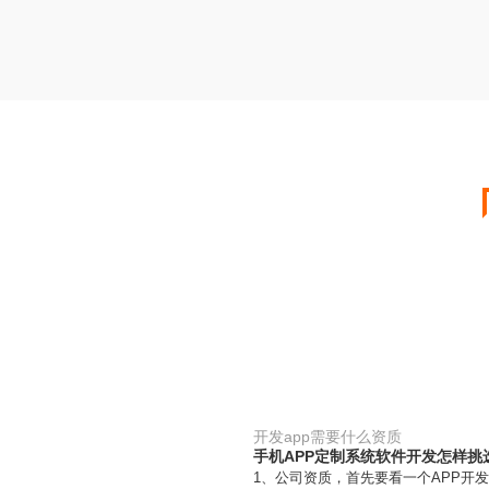
开发app需要什么资质
手机APP定制系统软件开发怎样
1、公司资质，首先要看一个APP