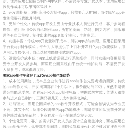
步。使用应用公园自己制作app软件，不需要等专业开发技术，使用应用公
园制作成本可以节省90%以上。
2、开发周期短：利用应用公园制作app，只需要几天时间，而传统的app开
发则需要花费数月时间。
3、更加个性化：传统app开发主要由专业技术人员进行完成，客户参与程
度低。使用应用公园自己制作app，所有的页面、功能、图文内容、排版布
局等有自己掌控，制作出来的app更加个性化，丰富多元。
4、功能丰富：传统app开发受制于成本，所以app功能有限。应用公园采用
平台化app制作模式，平台为大家提供了上百种开发好的app功能模块，用
户可以直接使用，自己选择功能拼图式制作app。
5、运营维护成本低：app上线后需要进行系统维护，同时功能内容更新需
要专业开发人员参与。而应用公园系统由平台统一维护功能，不需要开发
人员参与，成本低速度快。
哪家app制作平台好？无代码app制作显优势
1、成本低周期短，成本是企业制作进行app制作首先要考虑的因素，传统
的app制作方式，开发周期都在2个月以上，报价能达到20万，显然不是普
通公司能承受的。而在应用公园app制作凭条，拼图式的方式，普通人都能
参与进来自己制作，工期只要几天，成本则降低9成。
2、功能强大，应用公园简单的app软件开发模式，可能会被误认为专业度
不高。其实不然，应用公园海量的app功能模块，都是专业团队提前开发完
善并经过市场验证的，专业程度一点不输传统定制开发。
3、个性化更高，客户的需求跟开发人员的设计总会发生冲突，而在应用公
园app制作平台，这些都不是问题，拼图式简易操作让客户可以直接自己进