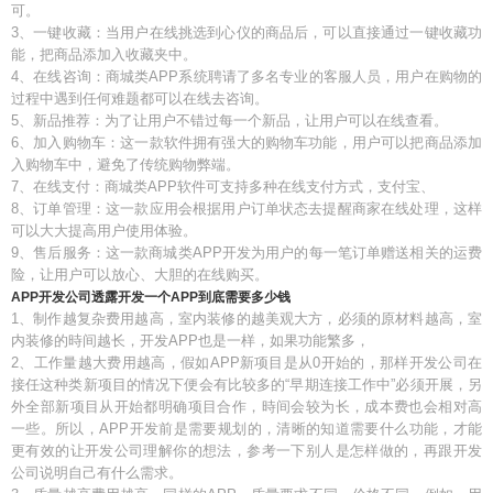
可。
3、一键收藏：当用户在线挑选到心仪的商品后，可以直接通过一键收藏功
能，把商品添加入收藏夹中。
4、在线咨询：商城类APP系统聘请了多名专业的客服人员，用户在购物的
过程中遇到任何难题都可以在线去咨询。
5、新品推荐：为了让用户不错过每一个新品，让用户可以在线查看。
6、加入购物车：这一款软件拥有强大的购物车功能，用户可以把商品添加
入购物车中，避免了传统购物弊端。
7、在线支付：商城类APP软件可支持多种在线支付方式，支付宝、
8、订单管理：这一款应用会根据用户订单状态去提醒商家在线处理，这样
可以大大提高用户使用体验。
9、售后服务：这一款商城类APP开发为用户的每一笔订单赠送相关的运费
险，让用户可以放心、大胆的在线购买。
APP开发公司透露开发一个APP到底需要多少钱
1、制作越复杂费用越高，室内装修的越美观大方，必须的原材料越高，室
内装修的時间越长，开发APP也是一样，如果功能繁多，
2、工作量越大费用越高，假如APP新项目是从0开始的，那样开发公司在
接任这种类新项目的情况下便会有比较多的“早期连接工作中”必须开展，另
外全部新项目从开始都明确项目合作，時间会较为长，成本费也会相对高
一些。所以，APP开发前是需要规划的，清晰的知道需要什么功能，才能
更有效的让开发公司理解你的想法，参考一下别人是怎样做的，再跟开发
公司说明自己有什么需求。