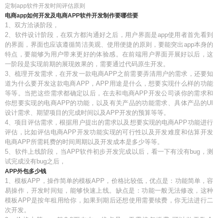
定制app软件开发时间评估原则
电商app如何开发及电商APP软件开发制作要哪些要
1、双方洽谈阶段，
2、软件设计阶段，在双方都沟通好之后，用户界面是app使用者首先看到
的界面，界面也应该遵循简洁美观、使用便捷的原则，要能突出app本身的
特点，要能够为用户带来更好的体验感。在前端用户界面开展好以后，这
一阶段是实现前期的展现效果的，需要通过代码原生开发。
3、梳理开发需求，在开发一款电商APP之前需要弄清用户的需求，还要知
道为什么要开发这款电商APP，APP用途是什么，想要实现什么样的功能
等等。当把这些需求都确定以后，在去和电商APP开发公司谈你的需求和
你想要实现的电商APP的功能，以及有关产品的功能需求、具体产品的UI
设计需求、期望项目的完成时间以及APP开发的预算等等。
4、项目评估需求，根据用户提出的需求以及想要实现的电商APP功能进行
评估，比如评估电商APP开发功能实现的可行性以及开发难度和估算开发
电商APP所需耗费的时间周期以及开发成本是多少等等。
5、软件上线阶段，当APP软件初步开发完成以后，看一下有没有bug，测
试完成没有bug之后，
APP外包多少钱
1、模板APP，操作简单的模板APP，价格比较低，优点是：功能简单，容
易操作，开发时间短，能够快速上线。缺点是：功能一般无法修改，这种
模板APP是按年租用给你，如果到期后还想使用需要续费，你无法进行二
次开发。