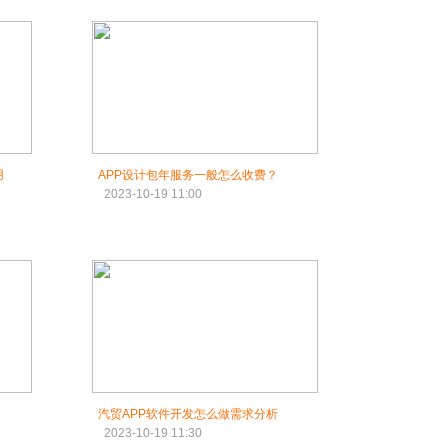
用
APP设计包年服务一般怎么收费？
2023-10-19 11:00
汽贸APP软件开发怎么做需求分析
2023-10-19 11:30