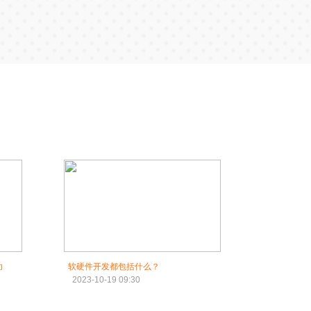
功
软硬件开发都包括什么？
2023-10-19 09:30