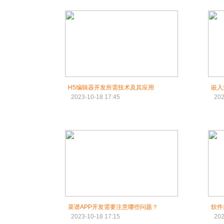
H5编辑器开发所需技术及其应用
嵌入
2023-10-18 17:45
202
菜谱APP开发需要注意哪些问题？
软件
2023-10-18 17:15
202