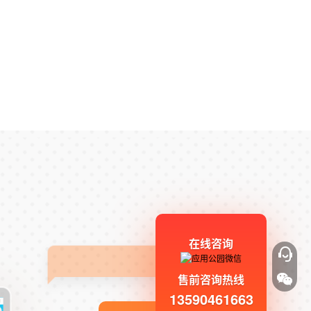
在线咨询
售前咨询热线
13590461663