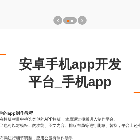
安卓手机app开发
平台_手机app
学的app制作教程
在模板栏目中挑选类似的APP模板，然后通过模板进入制作平台。
己也可以对模板上的功能、图文内容、排版布局等进行删减、替换，平台上还有
版布局进行细节调整，应用公园有制作助手，