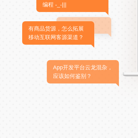
编程 -_-|||
有商品货源，怎么拓展
移动互联网客源渠道？
App开发平台云龙混杂，
应该如何鉴别？