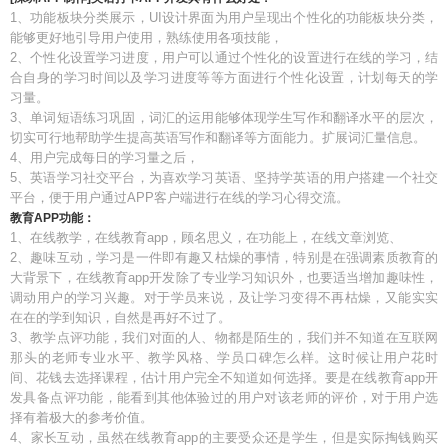
1、功能板块分类展示，UI设计界面为用户呈现出个性化的功能板块分类，
能够更好地引导用户使用，熟练使用各项技能，
2、个性化设置学习进度，用户可以通过个性化的设置进行在线的学习，结
合自身的学习时间以及学习进度等等方面进行个性化设置，计划每天的学
习量。
3、单词短语练习巩固，词汇的运用能够体现学生写作和翻译水平的层次，
切实可行地帮助学生提高英语写作和翻译等方面能力。扩展词汇量信息。
4、用户完成每日的学习量之后，
5、英语学习社交平台，为喜欢学习英语、坚持学英语的用户搭建一个社交
平台，便于用户通过APP客户端进行在线的学习心得交流。
教育APP功能：
1、在线教学，在线教育app，顾名思义，在功能上，在线文章浏览、
2、趣味互动，学习是一件即有趣又枯燥的事情，特别是在强调素质教育的
大背景下，在线教育app开发除了专业学习知识外，也要适当增加趣味性，
调动用户的学习兴趣。对于学员来说，及让学习变得不再枯燥，又能实实
在在的学到知识，自然是再好不过了。
3、教学点评功能，我们对面的人、物都是陌生的，我们并不知道在互联网
那头的老师专业水平、教学风格、学员口碑怎么样。这时候让用户花时
间、花钱去选择课程，估计用户完全不知道如何选择。要是在线教育app开
发具备点评功能，能看到其他体验过的用户对该老师的评价，对于用户选
择有着极大的参考价值。
4、家长互动，虽然在线教育app的主要受众还是学生，但是实际掏钱购买