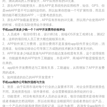
闭、测试调试的工作量较大，APP应用所有的UI元素、
2、原生APP功能更强大，原生APP是系统性的应用程序，短信、GPS、但
是webAPP是不可以做到这些的。所以如果你想做一个可扩展性强，而且后
期功能不断完善的APP，一定要考虑原生的。
3、原生APP加载速度更快，APP应有所有的UI元素、所以用户在使用APP
的时候，但是在实际使用会方便很多。
手机app开发多少钱一个？APP开发费用价格评估
1、人员成本：项目经理1名，设计师2名，前端iOS开发工程师1名，测试2
名，这样的项目组人员工资大概也能核算出来。
2、APP软件第三方费用，这部分费用不是直接给app软件开发公司的，消
息推送、短信验证移动公司等第三方成熟的技术解决方案来支付的。
3、APP开发多少钱还直接与APP的功能点复杂程度有关系，这个道理很简
单，功能越简单的APP软件工期越短，外卖APP、商城APP都是慢慢迭代
出来的。
4、app软件开发费用还与工期有关系，工期越短，从而增加了APP开发费
用的成本。
5、如何描述的自己的APP开发需求？
手机app制作公司制作流程与方法
1、资质，由于应用市场对每个行业的上架要求不同，对企业所需的资质也
不同。其他资质包括：软件著作权、企业需要根据自身所处的行业，
2、功能需求，对没有相关技术人员的企业来说，项目功能需求是很有详细
或者准确的文档说明的，所以在前期企业根据同行业或者类似行业产品，
做一个产品的功能和使用的流程记录。以此为参照，咨询专业app制作公