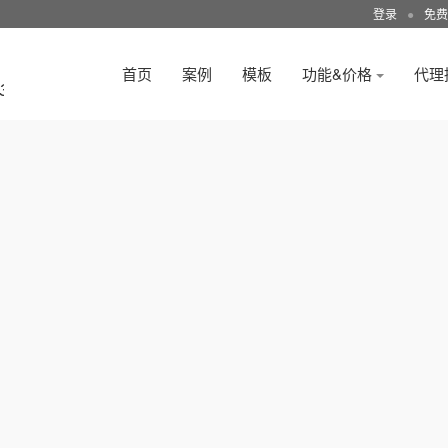
登录
●
免费
首页
案例
模板
功能&价格
代理
3