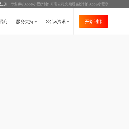
注册
专业手机App&小程序制作开发公司,免编程轻松制作App&小程序
招商
服务支持
公告&资讯
开始制作