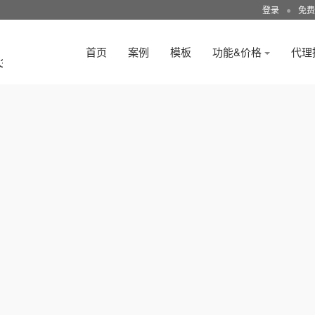
登录
●
免费
首页
案例
模板
功能&价格
代理
3