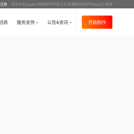
注册
专业手机App&小程序制作开发公司,免编程轻松制作App&小程序
招商
服务支持
公告&资讯
开始制作