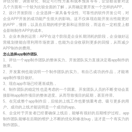
评估分析、调查研究、制定可行性方案和成本预算等等，企业都需要对这
几个方面有一个较为比较全面的了解，从而确定要开发一个怎样的APP。
2、设计开发阶段：企业选择一家具备专业性、可靠性的软件开发公司，对
企业APP开发的成功能产生很大的影响。这不仅体现在能开发出性能更好
的APP，懂得，以及在后期的维护更新和运营阶段，而这在一定程度上都
会影响制作APP的成本。
3、企业本身的运营：APP在这个阶段是企业长期消耗的阶段，企业做好运
营规划便能合理利用市场资源，也能为企业收获到更多的回报，从而减少
APP制作的费用。
怎么选择app制作团队
1、评估一个app制作团队的整体实力。开发团队实力直接决定着app制作的
效果。
2、开发案例也能说明一个制作团队的实力。有自己成功的作品，才能将
app制作项目做好。
3、现在app市场已经逐渐成熟，
4、制作团队的稳定性也是考虑的一个因素。开发团队人员的不断变动会直
接影响app制作项目的整体进度。从而导致项目的延期，甚至停滞。
5、在完成整个app制作后，后续的上线工作也要慎重考虑。吸引更多的用
户。成功的上线才能说明是一个成功的app。
6、企业对于开发者已经要确保上线后，能够有很好的后期维护过程。app
制作团队能够在后期的维护上不断的优化和修改bug，这才是一个有实力的
制作团队。