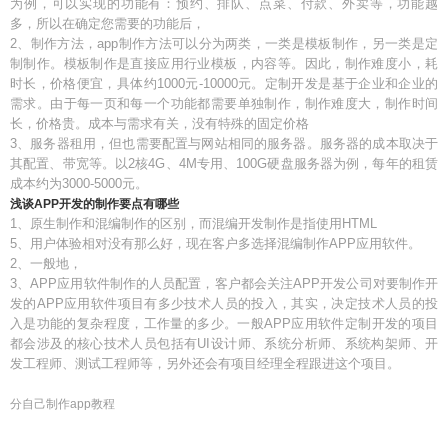
为例，可以实现的功能有：预约、排队、点菜、付款、外卖等，功能越
多，所以在确定您需要的功能后，
2、制作方法，app制作方法可以分为两类，一类是模板制作，另一类是定
制制作。模板制作是直接应用行业模板，内容等。因此，制作难度小，耗
时长，价格便宜，具体约1000元-10000元。定制开发是基于企业和企业的
需求。由于每一页和每一个功能都需要单独制作，制作难度大，制作时间
长，价格贵。成本与需求有关，没有特殊的固定价格
3、服务器租用，但也需要配置与网站相同的服务器。服务器的成本取决于
其配置、带宽等。以2核4G、4M专用、100G硬盘服务器为例，每年的租赁
成本约为3000-5000元。
浅谈APP开发的制作要点有哪些
1、原生制作和混编制作的区别，而混编开发制作是指使用HTML
5、用户体验相对没有那么好，现在客户多选择混编制作APP应用软件。
2、一般地，
3、APP应用软件制作的人员配置，客户都会关注APP开发公司对要制作开
发的APP应用软件项目有多少技术人员的投入，其实，决定技术人员的投
入是功能的复杂程度，工作量的多少。一般APP应用软件定制开发的项目
都会涉及的核心技术人员包括有UI设计师、系统分析师、系统构架师、开
发工程师、测试工程师等，另外还会有项目经理全程跟进这个项目。
分自己制作app教程