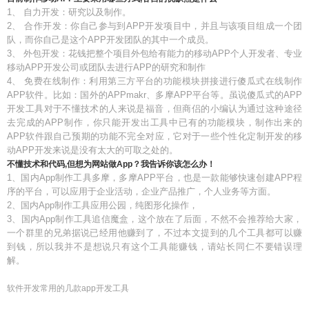
1、 自力开发：研究以及制作。
2、 合作开发：你自己参与到APP开发项目中，并且与该项目组成一个团
队，而你自己是这个APP开发团队的其中一个成员。
3、 外包开发：花钱把整个项目外包给有能力的移动APP个人开发者、专业
移动APP开发公司或团队去进行APP的研究和制作
4、 免费在线制作：利用第三方平台的功能模块拼接进行傻瓜式在线制作
APP软件。比如：国外的APPmakr、多摩APP平台等。虽说傻瓜式的APP
开发工具对于不懂技术的人来说是福音，但商侣的小编认为通过这种途径
去完成的APP制作，你只能开发出工具中已有的功能模块，制作出来的
APP软件跟自己预期的功能不完全对应，它对于一些个性化定制开发的移
动APP开发来说是没有太大的可取之处的。
不懂技术和代码,但想为网站做App？我告诉你该怎么办！
1、国内App制作工具多摩，多摩APP平台，也是一款能够快速创建APP程
序的平台，可以应用于企业活动，企业产品推广，个人业务等方面。
2、国内App制作工具应用公园，纯图形化操作，
3、国内App制作工具追信魔盒，这个放在了后面，不然不会推荐给大家，
一个群里的兄弟据说已经用他赚到了，不过本文提到的几个工具都可以赚
到钱，所以我并不是想说只有这个工具能赚钱，请站长同仁不要错误理
解。
软件开发常用的几款app开发工具