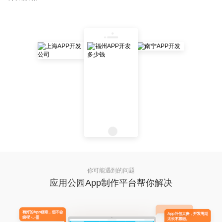
你可能遇到的问题
应用公园App制作平台帮你解决