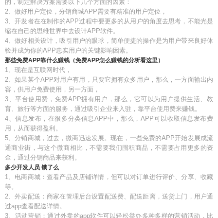
的，制定解决方案需要以下几个方面的因素：
2、做好用户定位，分销商城APP需要有精准的用户定位，
3、开发者在在制作的APP过程中要更多的从用户的角度去思考，不能光是
缩在自己的思维世界中去设计APP软件。
4、做好相关设计，吸引用户的眼球，简单便捷的操作是为用户带来良好体
验并成为你的APP忠实用户的关键影响因素。
那些免费APP靠什么赚钱（免费APP怎么赚钱的分析看这里）
1、现在是互联网时代，
2、如果某个APP对用户有用，只要它拥有众多用户，那么，一方面输出内
容，供用户免费使用，另一方面，
3、平台使用费，免费APP拥有用户，那么，它可以为用户提供生活、教
育、旅行等方面的服务，通过吸引企业来入驻，靠平台使用费来赚钱。
4、信息发布，在很多分类信息APP中，那么，APP可以收取信息发布费
用，从而获得盈利。
5、分销商城，过去，微商迅速发展。现在，一些免费的APP开始发展成流
通商业街，与这个微商相比，不需要我们囤积商品，不需要占用更多的资
金，通过分销商品来获利。
多少开发人员 饿了么
1、电商商城：查看产品及店铺详情，但可以对订单进行评价、分享、收藏
等。
2、外卖配送：商家在管理后台设置配送费、配送距离，送货上门，用户通
过app查看配送详情。
3、活动营销：通过外卖的app软件可以轻松举办多种多样的营销活动，比