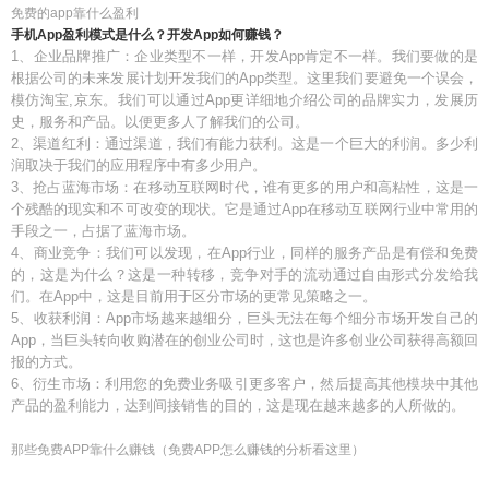
免费的app靠什么盈利
手机App盈利模式是什么？开发App如何赚钱？
1、企业品牌推广：企业类型不一样，开发App肯定不一样。我们要做的是
根据公司的未来发展计划开发我们的App类型。这里我们要避免一个误会，
模仿淘宝,京东。我们可以通过App更详细地介绍公司的品牌实力，发展历
史，服务和产品。以便更多人了解我们的公司。
2、渠道红利：通过渠道，我们有能力获利。这是一个巨大的利润。多少利
润取决于我们的应用程序中有多少用户。
3、抢占蓝海市场：在移动互联网时代，谁有更多的用户和高粘性，这是一
个残酷的现实和不可改变的现状。它是通过App在移动互联网行业中常用的
手段之一，占据了蓝海市场。
4、商业竞争：我们可以发现，在App行业，同样的服务产品是有偿和免费
的，这是为什么？这是一种转移，竞争对手的流动通过自由形式分发给我
们。在App中，这是目前用于区分市场的更常见策略之一。
5、收获利润：App市场越来越细分，巨头无法在每个细分市场开发自己的
App，当巨头转向收购潜在的创业公司时，这也是许多创业公司获得高额回
报的方式。
6、衍生市场：利用您的免费业务吸引更多客户，然后提高其他模块中其他
产品的盈利能力，达到间接销售的目的，这是现在越来越多的人所做的。
那些免费APP靠什么赚钱（免费APP怎么赚钱的分析看这里）