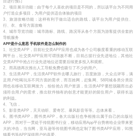
目进行预订
2、项目展示功能：由于每个人喜欢的项目是不同的，所以该平台为不同用
户打造众多项目，为用户提供适合体验的项目
3、旅游攻略功能：这样有利于做出适合的路线，该平台为用户提供住、
行、衣、食等方面攻略
4、城市导览功能：城市路标、路线、路况等从各个方面为游客提供全套的
导航服务
APP是什么意思 手机软件是怎么制作的
1、社交类APP，目前社交类APP应用也成为各个公司极度看重的移动互联
网平台，社交类APP应用可谓强敌不断，目前占据行业先进地位，其他社
交类APP中抢占行业先进地位还需要后续更多投入和观察。
2、而高德再次推出人工导航免费也吸引了不少的用户。
3、生活类APP，生活类APP软件去哪儿旅行，百度旅游，大众点评等，满
足用户吃喝玩乐不同方面的需求，而百姓网，赶集网、58同城各类分类应
用也在移动互联网发力，纷纷抢占用户资源，生活类APP要想脱颖而出必
须符合用户的需求，推出软件独有的创意才能更好的留住用户，获得长远
的利益。
4、飞信，
5、影音类APP，天天动听、爱奇艺、暴风影音等等。总体来看，
6、图书类APP，图书类APP，各大出版社也争相推出属于自己的出版社
APP，而对于一贯处于传统图书行业，移动应用App平台势将给企业带来更
大的冲击，当当网，亚马逊等传统图书商也定制了图书类APP应用，91熊
猫看书等APP深得用户的喜爱。