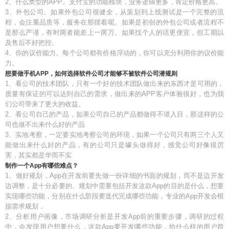
2、什么类型的APP。支付宝的功能模块，业务逻辑更多，肯定价格更高。
3、外包公司。如果外包公司很健全，从策划到上线测试是一个完整的流
程，会注重品质等，服务在那摆着呢。如果是初创的外包公司或者流程不
是那么严谨，有时两者能差上一两万。如果找个人的话更便宜，但工期以
及售后不好把控。
4、你的议价能力。每个公司都有价格浮动的，你可以充分利用你的议价能
力。
想要做手机APP，如何选择软件公司才能够不被软件公司潜规则
1、看公司的技术团队，只有一个好的技术团队做出来的东西才是可用的，
质量有保证的可以达到自己的需求，做出来的APP客户体验很好，也为我
们公司带来了更大的收益。
2、看公司自己的产品，如果公司自己的产品都做得不堪入目，那这样的公
司也做不出来什么好的产品
3、实地考察，一定要实地考察公司的环境，如果一个公司只有两三个人又
能做出来什么好的产品，有的公司只是噱头做得好，感觉公司好像很厉
害，其实都是华而不实
制作一个App有哪些难点？
1、做好规划，App在开发前要先做一份详细的书面的规划，而不是边开发
边调整，是十分必要的。规划中需要包括开发这款App的目的是什么，想要
实现哪些功能，分别在什么阶段要迭代完成哪些功能，专业的App开发会根
据需求规划，
2、分析用户画像，市场调研分析是开发App前的重要步骤，调研的过程
中，会发现用户想要什么，这款App要开发哪些功能，给什么样的用户群