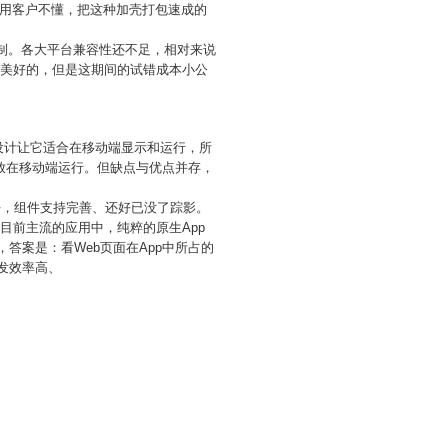
用客户不懂，把这种加壳打包速成的
限制。各大平台兼容性还不足，相对来说
是美好的，但是这期间的试错成本小公
的设计让它适合在移动端显示和运行，所
可放在移动端运行。但缺点与优点并存，
良好，组件支持完善、还好已没了踪影。
，目前主流的应用中，纯粹的原生App
答案是：看Web页面在App中所占的
发效率高、