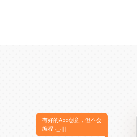
有好的App创意，但不会
编程 -_-|||