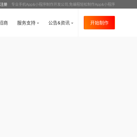
注册
专业手机App&小程序制作开发公司,免编程轻松制作App&小程序
招商
服务支持
公告&资讯
开始制作