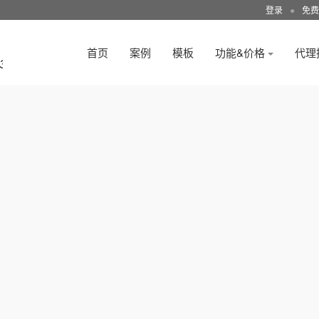
登录
●
免费
首页
案例
模板
功能&价格
代理
3