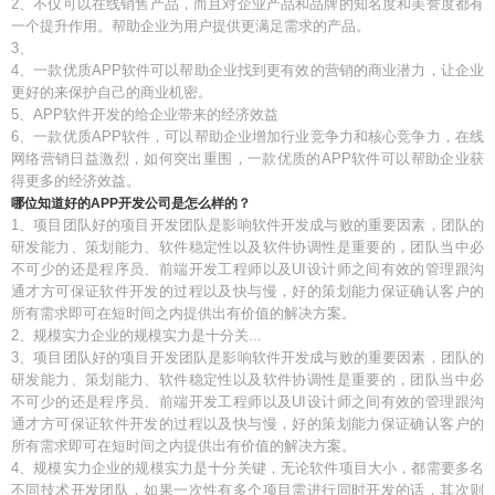
2、不仅可以在线销售产品，而且对企业产品和品牌的知名度和美誉度都有
一个提升作用。帮助企业为用户提供更满足需求的产品。
3、
4、一款优质APP软件可以帮助企业找到更有效的营销的商业潜力，让企业
更好的来保护自己的商业机密。
5、APP软件开发的给企业带来的经济效益
6、一款优质APP软件，可以帮助企业增加行业竞争力和核心竞争力，在线
网络营销日益激烈，如何突出重围，一款优质的APP软件可以帮助企业获
得更多的经济效益。
哪位知道好的APP开发公司是怎么样的？
1、项目团队好的项目开发团队是影响软件开发成与败的重要因素，团队的
研发能力、策划能力、软件稳定性以及软件协调性是重要的，团队当中必
不可少的还是程序员、前端开发工程师以及UI设计师之间有效的管理跟沟
通才方可保证软件开发的过程以及快与慢，好的策划能力保证确认客户的
所有需求即可在短时间之内提供出有价值的解决方案。
2、规模实力企业的规模实力是十分关...
3、项目团队好的项目开发团队是影响软件开发成与败的重要因素，团队的
研发能力、策划能力、软件稳定性以及软件协调性是重要的，团队当中必
不可少的还是程序员、前端开发工程师以及UI设计师之间有效的管理跟沟
通才方可保证软件开发的过程以及快与慢，好的策划能力保证确认客户的
所有需求即可在短时间之内提供出有价值的解决方案。
4、规模实力企业的规模实力是十分关键，无论软件项目大小，都需要多名
不同技术开发团队，如果一次性有多个项目需进行同时开发的话，其次则